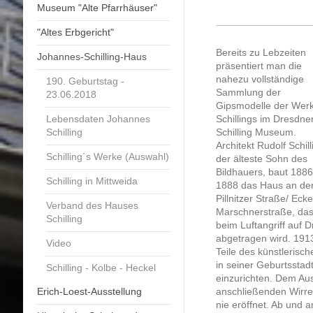
Museum "Alte Pfarrhäuser"
"Altes Erbgericht"
Bereits zu Lebzeiten
Johannes-Schilling-Haus
präsentiert man die
nahezu vollständige
190. Geburtstag -
Sammlung der
23.06.2018
Gipsmodelle der Wer
Lebensdaten Johannes
Schillings im Dresdne
Schilling
Schilling Museum.
Architekt Rudolf Schill
Schilling´s Werke (Auswahl)
der älteste Sohn des
Bildhauers, baut 1886
Schilling in Mittweida
1888 das Haus an de
Pillnitzer Straße/ Ecke
Verband des Hauses
Marschnerstraße, da
Schilling
beim Luftangriff auf D
abgetragen wird. 191
Video
Teile des künstlerisc
in seiner Geburtsstad
Schilling - Kolbe - Heckel
einzurichten. Dem Au
Erich-Loest-Ausstellung
anschließenden Wirre
nie eröffnet. Ab und 