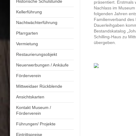
Historische Schulstunde
präsentiert. Erstmal
Nachlass im Museum „A
Kellerführung
folgenden Jahren ents
Familienverband des 
Nachtwächterführung
Dauerleihgaben komme
Bestandskatalog „Joh
Pfarrgarten
Schilling-Haus zu Mitt
übergeben.
Vermietung
Restaurierungsobjekt
Neuerwerbungen / Ankäufe
Förderverein
Mittweidaer Rückblende
Ansichtskarten
Kontakt Museum /
Förderverein
Führungen/ Projekte
Eintrittspreise