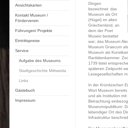
Dingen
Ansichtskarten
bezeichnet: das
Museum als Ort
Kontakt Museum /
(Hügel) im alten
Förderverein
Griechenland, an
Führungen/ Projekte
dem der Poet
Museio bestattet
Eintrittspreise
war; das Museum Al
Museum Graecum als 
Service
Museum als Kunstkam
Raritätenkammer. Zed
Aufgabe des Museums
1739 listet entsprech
späteren Zeitpunkt w
Stadtgeschichte Mittweida
Lesegesellschaften m
Links
In der Krünitzschen 
Gästebuch
Wort Museum bereits 
und als Institution mit
Impressum
Betrachtung einbezog
Museumspublikum: Das
lebendiger Ort des Di
Infrastruktur beschrie